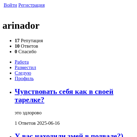
Войти
Регистрация
arinador
17
Репутация
10
Ответов
0
Спасибо
Работа
Разместил
Следую
Профиль
Чувствовать себя как в своей
тарелке?
это здлорово
1 Ответов
2025-06-16
У вас находили змей в подвале?)