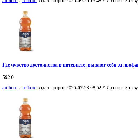
artiborn
-
artiborn
задал вопрос 2025-09-26 13:48
* Из соответств
Где чувство достоинства в интернете, выдают себя за проф
592
0
artiborn
-
artiborn
задал вопрос 2025-07-28 08:52
* Из соответств