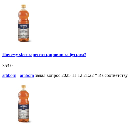
Почему sber зарегистрирован за бугром?
353
0
artiborn
-
artiborn
задал вопрос 2025-11-12 21:22
* Из соответств