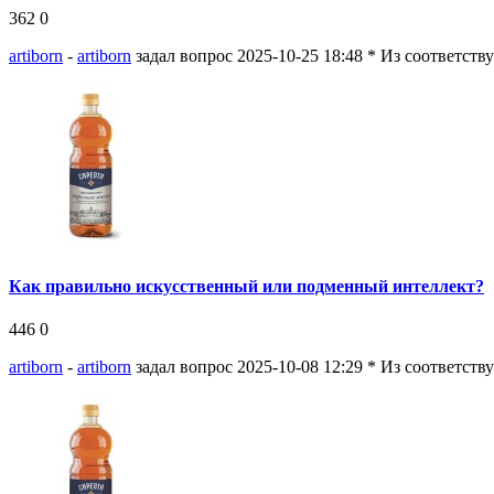
362
0
artiborn
-
artiborn
задал вопрос 2025-10-25 18:48
* Из соответств
Как правильно искусственный или подменный интеллект?
446
0
artiborn
-
artiborn
задал вопрос 2025-10-08 12:29
* Из соответств