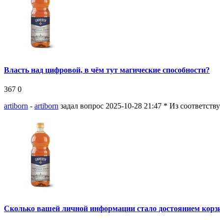
Власть над цифровой, в чём тут магические способности?
367
0
artiborn
-
artiborn
задал вопрос 2025-10-28 21:47
* Из соответств
Сколько вашей личной информации стало достоянием корз