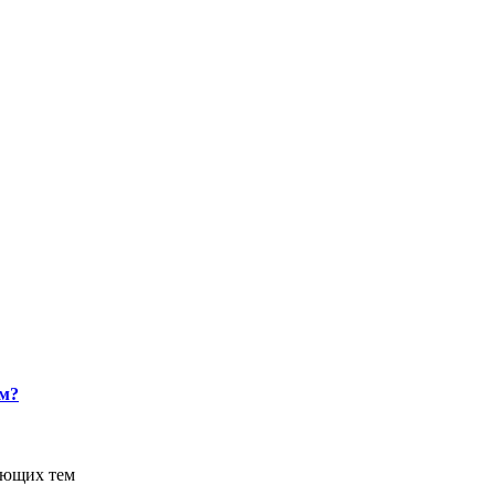
ом?
ующих тем