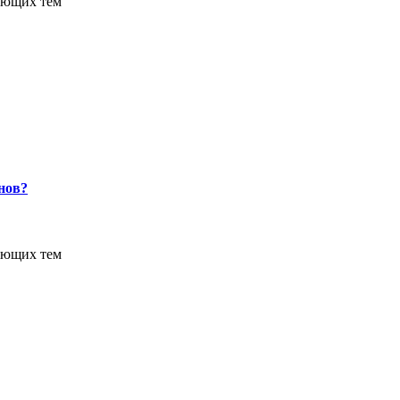
ующих тем
анов?
ующих тем