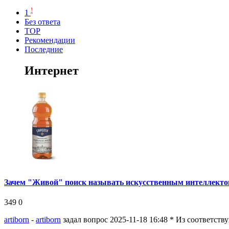
!
1
Без ответа
TOP
Рекомендации
Последние
Интернет
Зачем "Живой" поиск называть искусственным интеллект
349
0
artiborn
-
artiborn
задал вопрос 2025-11-18 16:48
* Из соответств