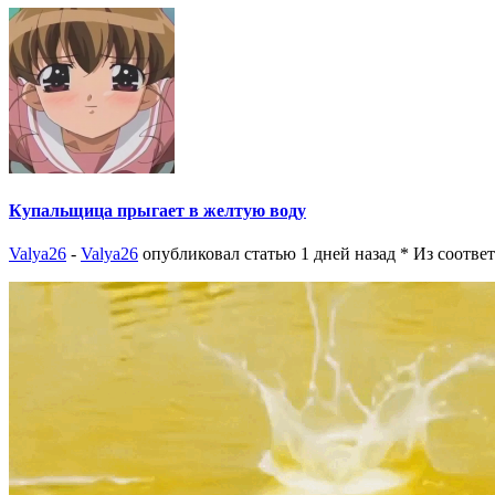
Купальщица прыгает в желтую воду
Valya26
-
Valya26
опубликовал статью 1 дней назад
* Из соотве