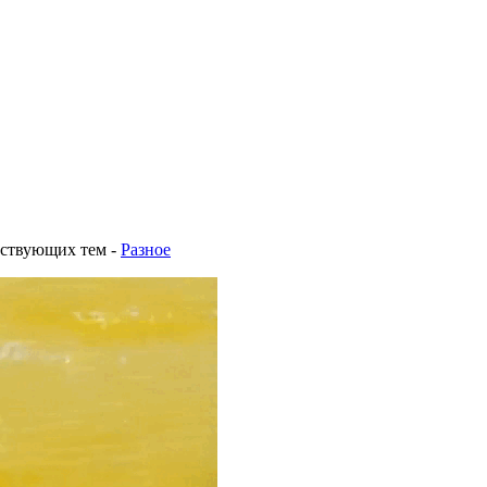
тствующих тем
-
Разное