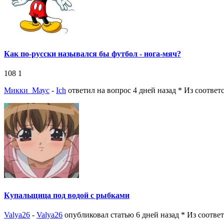
Как по-русски назывался бы футбол - нога-мяч?
108
1
Микки_Маус
-
Ich
ответил на вопрос 4 дней назад
* Из соответ
Купальщица под водой с рыбками
Valya26
-
Valya26
опубликовал статью 6 дней назад
* Из соотве