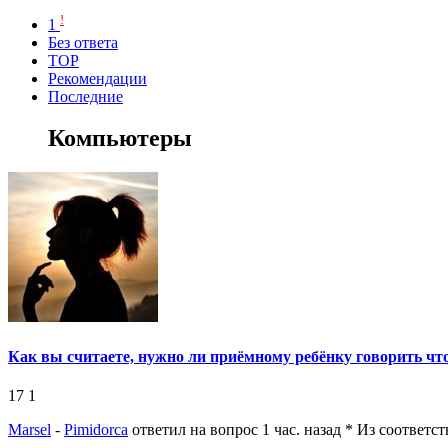
!
1
Без ответа
TOP
Рекомендации
Последние
Компьютеры
Как вы считаете, нужно ли приёмному ребёнку говорить что
17
1
Marsel
-
Pimidorca
ответил на вопрос 1 час. назад
* Из соответс