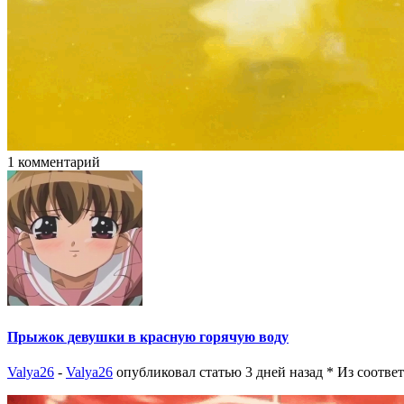
1 комментарий
Прыжок девушки в красную горячую воду
Valya26
-
Valya26
опубликовал статью 3 дней назад
* Из соотве